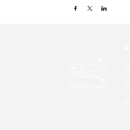
N
Ru
56
Tél
in