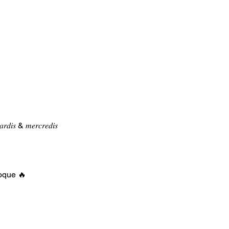
𝑑𝑖𝑠 & 𝑚𝑒𝑟𝑐𝑟𝑒𝑑𝑖𝑠  
poque 🔥  