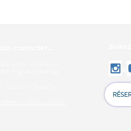
Suive
ous contacter...
e Eugène Defraire, 63
nous..
70 Treignes (Viroinval)
. :
+32(0) 60/39.96.24
RÉSER
fo@ecomuseeduviroin.be