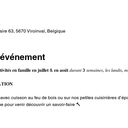
0
ire 63, 5670 Viroinval, Belgique
l'événement
𝐟𝐚𝐦𝐢𝐥𝐥𝐞 𝐞𝐧 𝐣𝐮𝐢𝐥𝐥𝐞𝐭 & 𝐞𝐧 𝐚𝐨𝐮̂𝐭 𝑑𝑢𝑟𝑎𝑛𝑡 3 𝑠𝑒𝑚𝑎𝑖𝑛𝑒𝑠, 𝑙𝑒𝑠 𝑙𝑢𝑛𝑑𝑖𝑠, 𝑚𝑎
𝐓𝐈𝐎𝐍  
linaire avec cuisson au feu de bois ou sur nos petites cuisinières d’é
nique pour venir découvrir un savoir-faire 🔨  