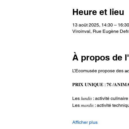
Heure et lieu
13 août 2025, 14:30 – 16:3
Viroinval, Rue Eugène Defra
À propos de 
L’Ecomusée propose des 𝐚𝐜𝐭𝐢𝐯𝐢𝐭𝐞́𝐬 𝐞𝐧 
𝐏𝐑𝐈𝐗 𝐔𝐍𝐈𝐐𝐔𝐄 : 𝟕€ /𝐀𝐍𝐈𝐌
Les 𝑙𝑢𝑛𝑑𝑖𝑠 : activité cu
Les 𝑚𝑎𝑟𝑑𝑖𝑠 : activité tech
Afficher plus