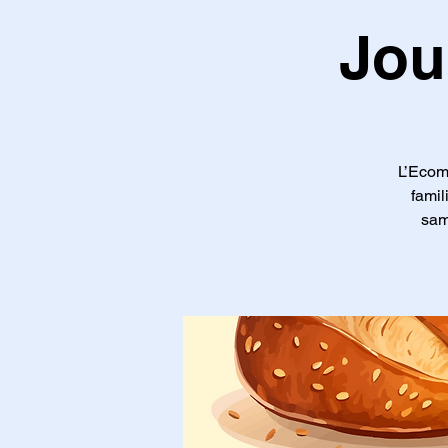
Jou
L’Ecom
famili
sam