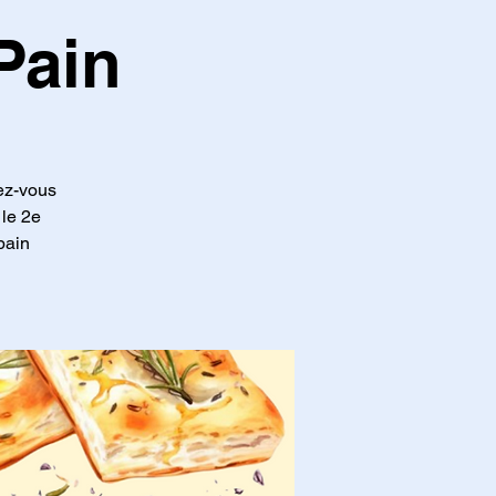
Pain
ez-vous
, le 2e
pain