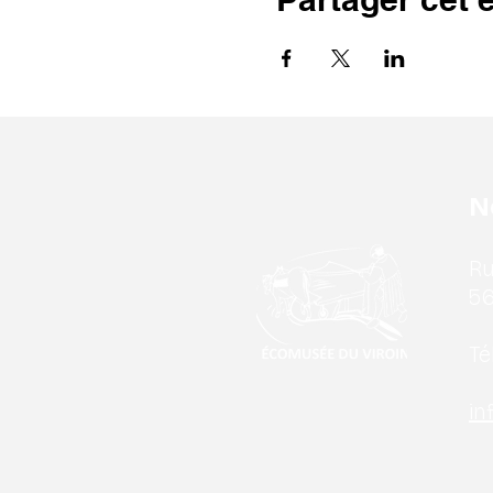
N
Ru
56
Tél
in