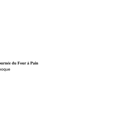
𝐮 𝐅𝐨𝐮𝐫 𝐚̀ 𝐏𝐚𝐢𝐧   
époque   