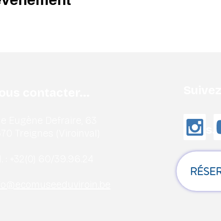
Suive
ous contacter...
e Eugène Defraire, 63
nous..
70 Treignes (Viroinval)
. :
+32(0) 60/39.96.24
RÉSER
fo@ecomuseeduviroin.be