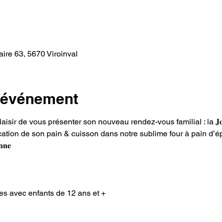
ire 63, 5670 Viroinval
l'événement
 de vous présenter son nouveau rendez-vous familial : la 𝐉𝐨𝐮𝐫𝐧𝐞́𝐞 𝐝
𝒊𝒕 ? Fabrication de son pain & cuisson dans notre sublime four à pain d’
𝐧𝐧𝐞  
milles avec enfants de 12 ans et + 