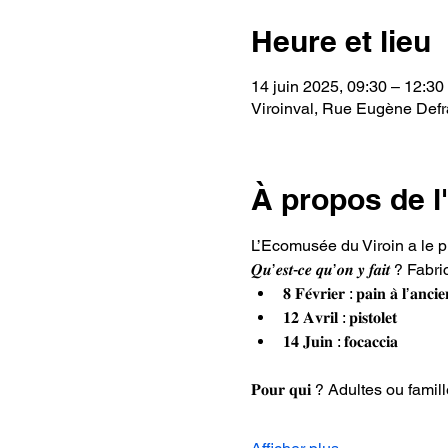
Heure et lieu
14 juin 2025, 09:30 – 12:30
Viroinval, Rue Eugène Defra
À propos de 
L’Ecomusée du Viroin a le plaisir
𝑸𝒖’𝒆𝒔𝒕-𝒄𝒆 𝒒𝒖’𝒐𝒏 𝒚 𝒇
𝟖 𝐅𝐞́𝐯𝐫𝐢𝐞𝐫 : 𝐩𝐚𝐢𝐧 𝐚̀ 𝐥’𝐚𝐧𝐜𝐢
𝟏𝟐 𝐀𝐯𝐫𝐢𝐥 : 𝐩𝐢𝐬𝐭𝐨𝐥𝐞𝐭  
𝟏𝟒 𝐉𝐮𝐢𝐧 : 𝐟𝐨𝐜𝐚𝐜𝐜𝐢𝐚     
𝐏𝐨𝐮𝐫 𝐪𝐮𝐢 ? Adultes ou fa