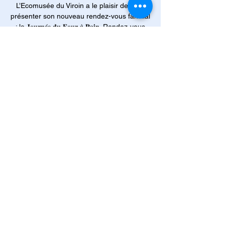
L’Ecomusée du Viroin a le plaisir de vous
présenter son nouveau rendez-vous familial
: la 𝐉𝐨𝐮𝐫𝐧𝐞́𝐞 𝐝𝐮 𝐅𝐨𝐮𝐫 𝐚̀ 𝐏𝐚𝐢𝐧. Rendez-vous
tous les deux mois, le 2e samedi du mois
pour fabriquer son pain et le cuir dans notre
four à pain d’époque.
Tijd en locatie
14 jun 2025, 09:30 – 12:30
Viroinval, Rue Eugène Defraire 63, 5670
Viroinval
Over het evenement
L’Ecomusée du Viroin a le plaisir de vous 
présenter son nouveau rendez-vous 
familial : la 𝐉𝐨𝐮𝐫𝐧𝐞́𝐞 𝐝𝐮 𝐅𝐨𝐮𝐫 𝐚̀ 𝐏𝐚𝐢𝐧   
𝑸𝒖’𝒆𝒔𝒕-𝒄𝒆 𝒒𝒖’𝒐𝒏 𝒚 𝒇𝒂𝒊𝒕 ? Fabrication de son 
pain & cuisson dans notre sublime four à 