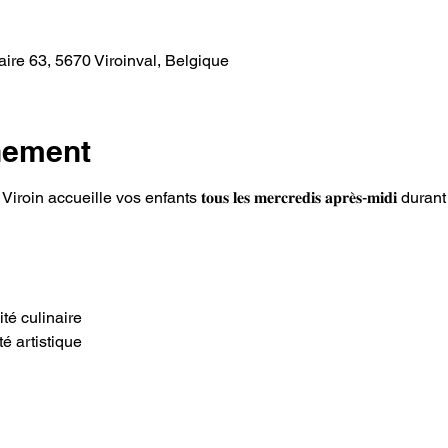
ire 63, 5670 Viroinval, Belgique
nement
accueille vos enfants 𝐭𝐨𝐮𝐬 𝐥𝐞𝐬 𝐦𝐞𝐫𝐜𝐫𝐞𝐝𝐢𝐬 𝐚𝐩𝐫𝐞̀𝐬-𝐦𝐢𝐝𝐢 du
 
té culinaire 
é artistique  