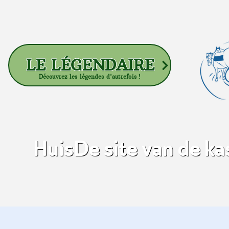
LE LÉGENDAIRE
Découvrez les légendes d'autrefois !
Huis
De site van de k