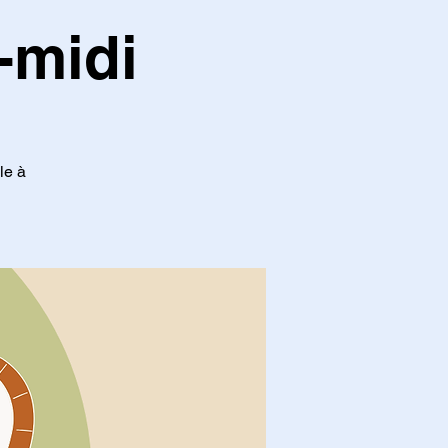
-midi
le à