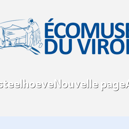
asteelhoeve
Nouvelle page