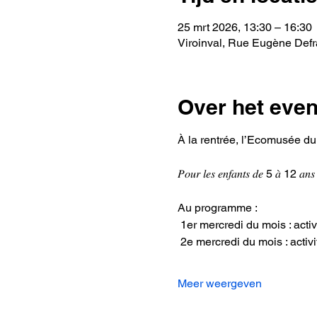
25 mrt 2026, 13:30 – 16:30
Viroinval, Rue Eugène Defra
Over het eve
À la rentrée, l’Ecomusée du Viroin 
𝑃𝑜𝑢𝑟 𝑙𝑒𝑠 𝑒𝑛𝑓𝑎𝑛𝑡𝑠 𝑑𝑒 5 𝑎̀ 12 𝑎𝑛𝑠
Au programme :  
 1er mercredi du mois : activi
 2e mercredi du mois : activit
Meer weergeven