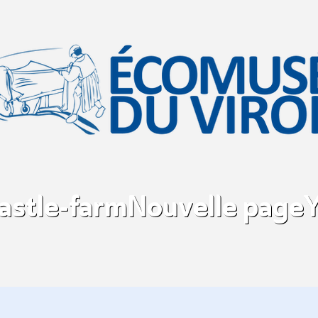
castle-farm
Nouvelle page
Y