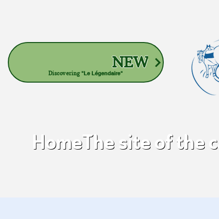
NEW
Discovering
"Le Légendaire"
Home
The site of the 