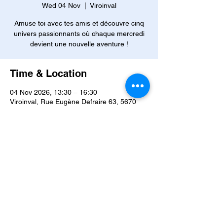
Wed 04 Nov
  |  
Viroinval
Amuse toi avec tes amis et découvre cinq
univers passionnants où chaque mercredi
devient une nouvelle aventure !
Time & Location
04 Nov 2026, 13:30 – 16:30
Viroinval, Rue Eugène Defraire 63, 5670
Viroinval, Belgique
Other dates
Wed 02 Sept, 13:30
Wed 09 Sept, 13:30
Wed 16 Sept, 13:30
View all 42 dates
About the event