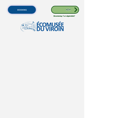
BOOKING
NEW
Discovering
"Le Légendaire"