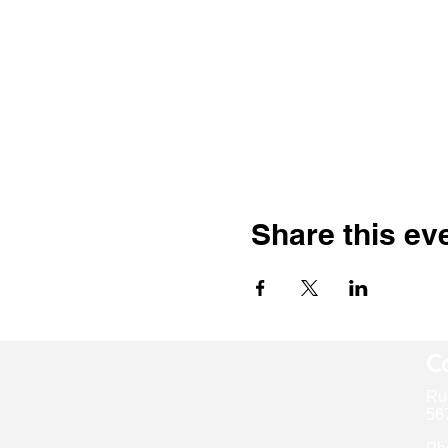
Share this ev
Co
Ru
567