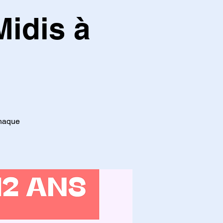
Midis à
chaque