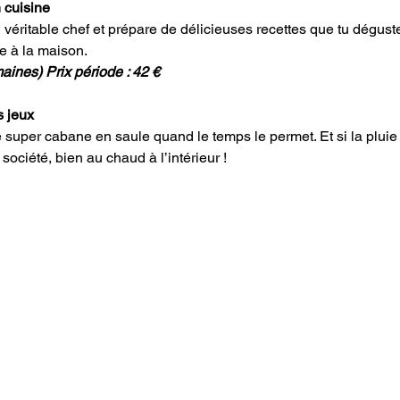
 cuisine 
 véritable chef et prépare de délicieuses recettes que tu déguste
re à la maison. 
ines) Prix période : 42 €
s jeux
uper cabane en saule quand le temps le permet. Et si la pluie s
ociété, bien au chaud à l’intérieur !  