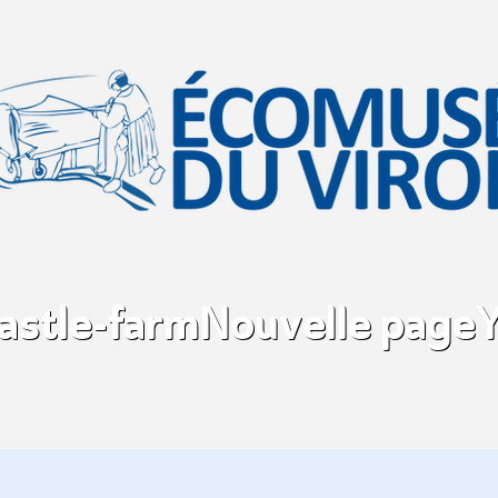
castle-farm
Nouvelle page
Y