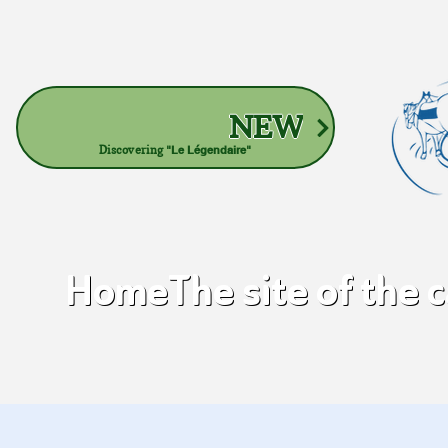
NEW
Discovering
"Le Légendaire"
Home
The site of the 