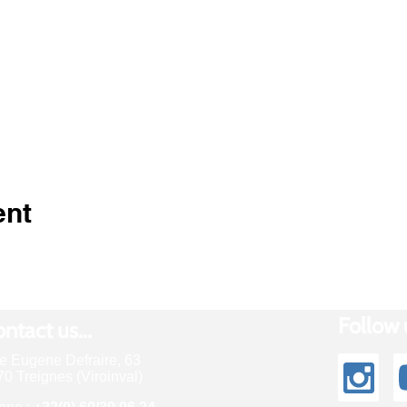
ent
Follow u
ntact us...
e Eugene Defraire, 63
0 Treignes (Viroinval)