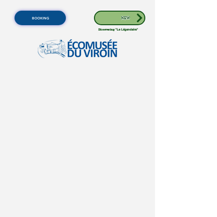
BOOKING
NEW
Discovering
"Le Légendaire"