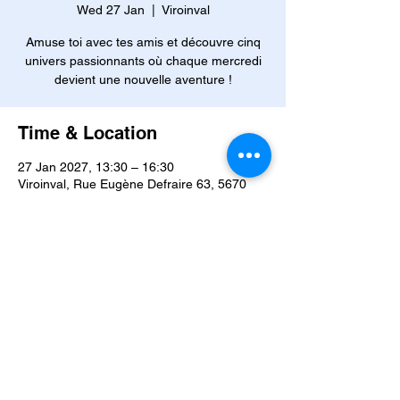
Wed 27 Jan
  |  
Viroinval
Amuse toi avec tes amis et découvre cinq
univers passionnants où chaque mercredi
devient une nouvelle aventure !
Time & Location
27 Jan 2027, 13:30 – 16:30
Viroinval, Rue Eugène Defraire 63, 5670
Viroinval, Belgique
Other dates
Wed 02 Sept, 13:30
Wed 09 Sept, 13:30
Wed 16 Sept, 13:30
View all 42 dates
About the event