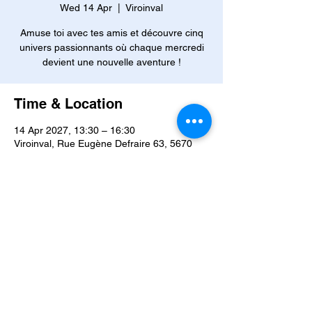
Wed 14 Apr
  |  
Viroinval
Amuse toi avec tes amis et découvre cinq
univers passionnants où chaque mercredi
devient une nouvelle aventure !
Time & Location
14 Apr 2027, 13:30 – 16:30
Viroinval, Rue Eugène Defraire 63, 5670
Viroinval, Belgique
Other dates
Wed 02 Sept, 13:30
Wed 09 Sept, 13:30
Wed 16 Sept, 13:30
View all 42 dates
About the event