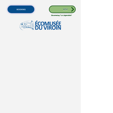
BOOKING
NEW
Discovering
"Le Légendaire"