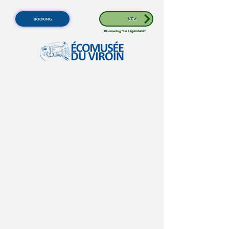
BOOKING
NEW
Discovering
"Le Légendaire"