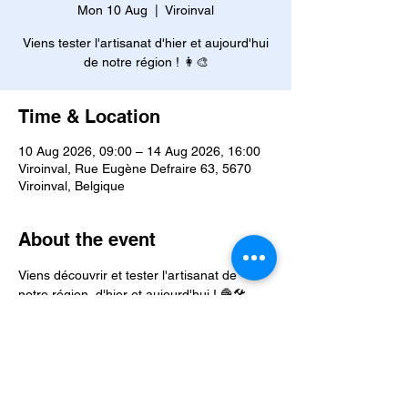
Mon 10 Aug
  |  
Viroinval
Viens tester l'artisanat d'hier et aujourd'hui
de notre région ! 👩‍🎨
Time & Location
10 Aug 2026, 09:00 – 14 Aug 2026, 16:00
Viroinval, Rue Eugène Defraire 63, 5670
Viroinval, Belgique
About the event
Viens découvrir et tester l'artisanat de 
notre région, d'hier et aujourd'hui ! 🧶🛠️
🕜 De 9h00 à 16h00
👧 De 6 à 12 ans
💵 70€/enfant (-10€ pour le 2ème enfant 
résidant sous le même toit)