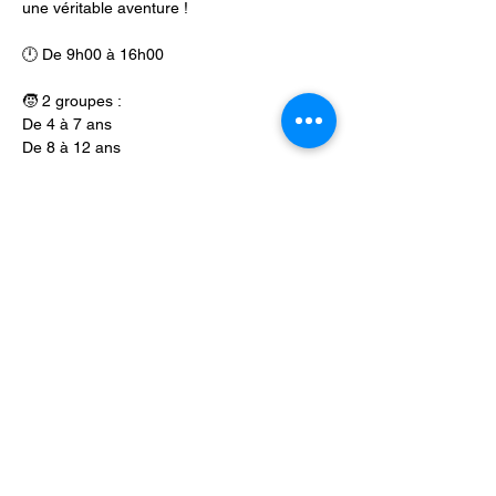
une véritable aventure !
🕛 De 9h00 à 16h00
🧒 2 groupes : 
De 4 à 7 ans
De 8 à 12 ans
💵 60€/enfant (-10€ pour le 2ème enfant 
résidant sous le même toit)
Le stage se déroule sur les 
deux sites 
différents
 : Écomusée du Viroin (63, Rue 
Eugène Defraire) & Musée du Malgré-Tout 
(Rue de la Gare 28) 5670 à Treignes 
(Viroinval)
Garderie possible le matin et/ou l'après-
midi sur réservation (1€/période/enfant)
Inscriptions
 : 