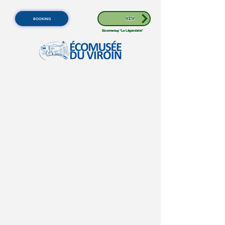
BOOKING
NEW
Discovering
"Le Légendaire"