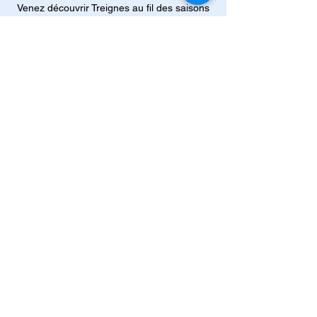
Venez découvrir Treignes au fil des saisons
Tijd en locatie
31 aug 2025, 13:30 – 16:30
Viroinval, Rue Eugène Defraire 63, 5670
Viroinval, Belgique
Over het evenement
Venez découvrir Treignes au fil des saisons
: avec un rendez-vous par saison. 
Pour les adultes : une balade avec 
Amélie, guide nature 
Pour les enfants : une activité liée aux 
4 saisons à l'Ecomusée
Les dates : 
31 août, 9 novembre, 8 février 
& 17 mai. 