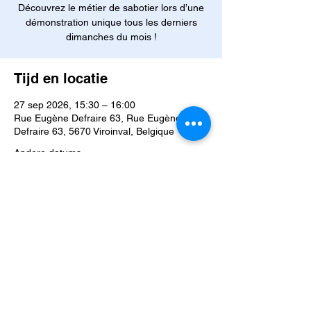
Découvrez le métier de sabotier lors d’une
démonstration unique tous les derniers
dimanches du mois !
Tijd en locatie
27 sep 2026, 15:30 – 16:00
Rue Eugène Defraire 63, Rue Eugène
Defraire 63, 5670 Viroinval, Belgique
Andere datums
zo 30 aug, 15:30
zo 25 okt, 15:30
zo 29 nov, 15:30
Bekijk alle 5 datums
Over het evenement
Tous les derniers dimanches du mois
, 
venez découvrir une 
démonstration 