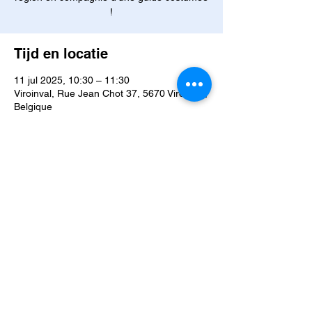
!
Tijd en locatie
11 jul 2025, 10:30 – 11:30
Viroinval, Rue Jean Chot 37, 5670 Viroinval,
Belgique
Over het evenement
Franchissez les sentiers du temps ... 
Rencontrez Marie Orban, sorcière aux 
secrets oubliés, chevauchez aux côtés des 
quatre fils Aymon, plongez dans les eaux 
où vivent les ondines et suivez les traces 
malicieuses des nutons. Ici les légendes ne 
dorment jamais. Oserez-vous les réveiller ? 
VOTRE VISITE
 : 
Suivez les différents espaces du 