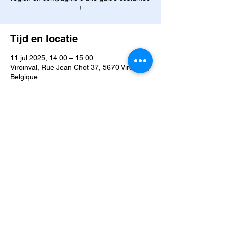
!
Tijd en locatie
11 jul 2025, 14:00 – 15:00
Viroinval, Rue Jean Chot 37, 5670 Viroinval,
Belgique
Over het evenement
Franchissez les sentiers du temps ... 
Rencontrez Marie Orban, sorcière aux 
secrets oubliés, chevauchez aux côtés des 
quatre fils Aymon, plongez dans les eaux 
où vivent les ondines et suivez les traces 
malicieuses des nutons. Ici les légendes ne 
dorment jamais. Oserez-vous les réveiller ? 
VOTRE VISITE
 : 
Suivez les différents espaces du 