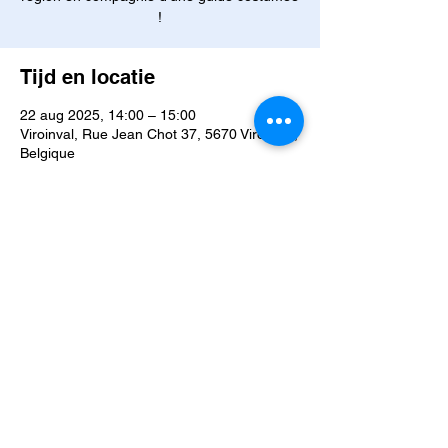
!
Tijd en locatie
22 aug 2025, 14:00 – 15:00
Viroinval, Rue Jean Chot 37, 5670 Viroinval,
Belgique
Over het evenement
Franchissez les sentiers du temps ... 
Rencontrez Marie Orban, sorcière aux 
secrets oubliés, chevauchez aux côtés des 
quatre fils Aymon, plongez dans les eaux 
où vivent les ondines et suivez les traces 
malicieuses des nutons. Ici les légendes ne 
dorment jamais. Oserez-vous les réveiller ? 
VOTRE VISITE
 : 
Suivez les différents espaces du 