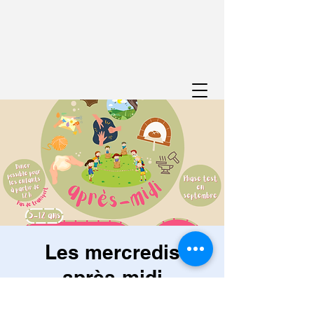
Les mercredis
après-midi
wo 08 okt
  |  
Viroinval