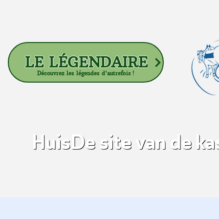
LE LÉGENDAIRE
Découvrez les légendes d'autrefois !
Huis
De site van de k