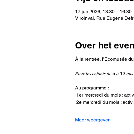
17 jun 2026, 13:30 – 16:30
Viroinval, Rue Eugène Defra
Over het eve
À la rentrée, l’Ecomusée du Viroin 
𝑃𝑜𝑢𝑟 𝑙𝑒𝑠 𝑒𝑛𝑓𝑎𝑛𝑡𝑠 𝑑𝑒 5 𝑎̀ 12 𝑎𝑛𝑠
Au programme :  
 1er mercredi du mois : activi
 2e mercredi du mois : activit
Meer weergeven