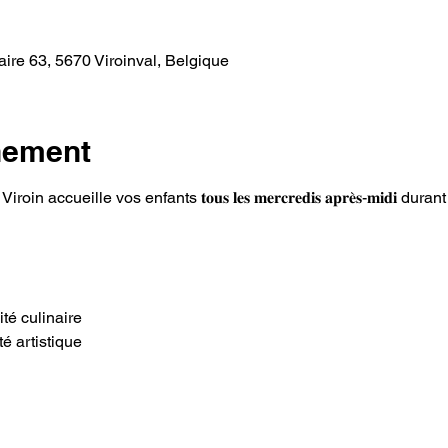
ire 63, 5670 Viroinval, Belgique
nement
accueille vos enfants 𝐭𝐨𝐮𝐬 𝐥𝐞𝐬 𝐦𝐞𝐫𝐜𝐫𝐞𝐝𝐢𝐬 𝐚𝐩𝐫𝐞̀𝐬-𝐦𝐢𝐝𝐢 du
 
té culinaire 
é artistique  