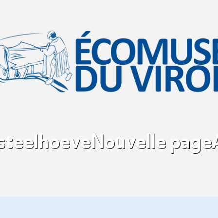
asteelhoeve
Nouvelle page