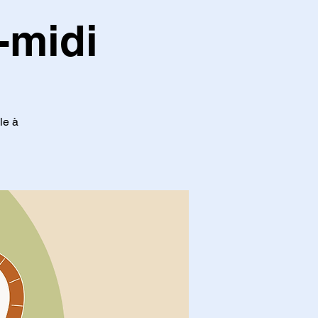
-midi
le à