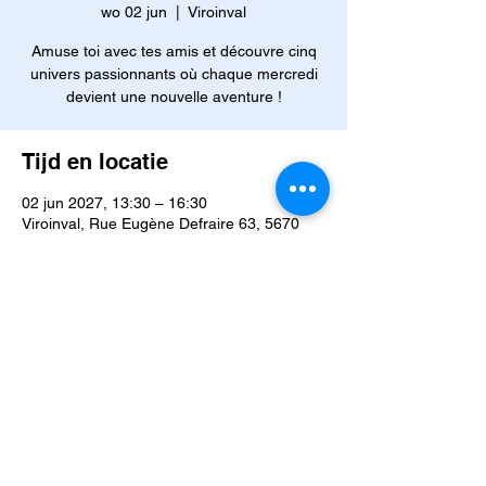
wo 02 jun
  |  
Viroinval
Amuse toi avec tes amis et découvre cinq
univers passionnants où chaque mercredi
devient une nouvelle aventure !
Tijd en locatie
02 jun 2027, 13:30 – 16:30
Viroinval, Rue Eugène Defraire 63, 5670
Viroinval, Belgique
Andere datums
wo 02 sep, 13:30
wo 09 sep, 13:30
wo 16 sep, 13:30
Bekijk alle 42 datums
Over het evenement