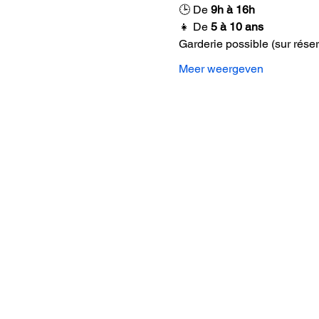
🕒 De 
9h à 16h
👧 De 
5 à 10 ans
Garderie possible (sur réser
Meer weergeven