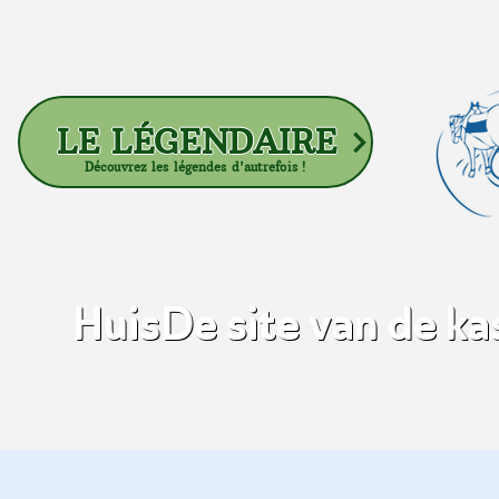
LE LÉGENDAIRE
Découvrez les légendes d'autrefois !
Huis
De site van de k