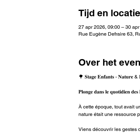
Tijd en locati
27 apr 2026, 09:00 – 30 apr
Rue Eugène Defraire 63, Ru
Over het eve
🌳 𝐒𝐭𝐚𝐠𝐞 𝐄𝐧𝐟𝐚𝐧𝐭𝐬 - 𝐍𝐚𝐭𝐮𝐫
𝐏𝐥𝐨𝐧𝐠𝐞 𝐝𝐚𝐧𝐬 𝐥𝐞 𝐪𝐮𝐨𝐭𝐢𝐝𝐢𝐞𝐧 𝐝𝐞𝐬 
À cette époque, tout avait un
nature était une ressource pr
Viens découvrir les gestes du