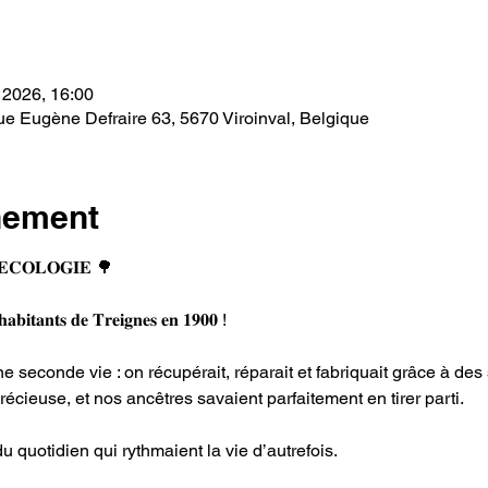
e
 2026, 16:00
e Eugène Defraire 63, 5670 Viroinval, Belgique
nement
 & 𝐄𝐂𝐎𝐋𝐎𝐆𝐈𝐄 🌳
𝐡𝐚𝐛𝐢𝐭𝐚𝐧𝐭𝐬 𝐝𝐞 𝐓𝐫𝐞𝐢𝐠𝐧𝐞𝐬 𝐞𝐧 𝟏𝟗𝟎𝟎 !
e seconde vie : on récupérait, réparait et fabriquait grâce à des s
écieuse, et nos ancêtres savaient parfaitement en tirer parti. 
 quotidien qui rythmaient la vie d’autrefois. 