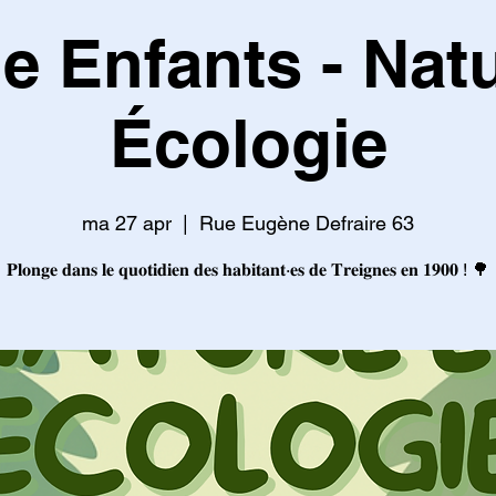
e Enfants - Nat
Écologie
ma 27 apr
  |  
Rue Eugène Defraire 63
𝐏𝐥𝐨𝐧𝐠𝐞 𝐝𝐚𝐧𝐬 𝐥𝐞 𝐪𝐮𝐨𝐭𝐢𝐝𝐢𝐞𝐧 𝐝𝐞𝐬 𝐡𝐚𝐛𝐢𝐭𝐚𝐧𝐭·𝐞𝐬 𝐝𝐞 𝐓𝐫𝐞𝐢𝐠𝐧𝐞𝐬 𝐞𝐧 𝟏𝟗𝟎𝟎 ! 🌳