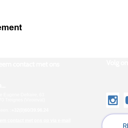
nement
Volg ons
eem contact met ons
...
e Eugene Defraire, 63
0 Treignes (Viroinval)
een. :
+32(0)60/39.96.24
em contact met ons op via e-mail
R