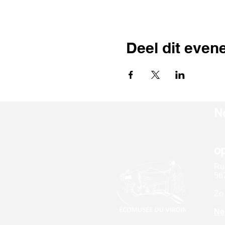
Deel dit eve
N
op
Ru
567
Zo 
Ne