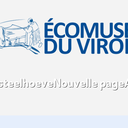
asteelhoeve
Nouvelle page