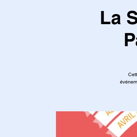
La 
P
Cett
événemen