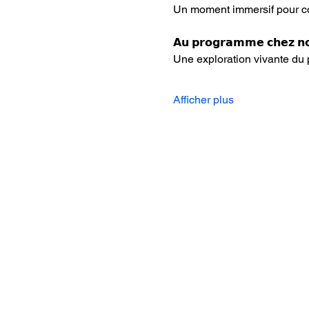
Un moment immersif pour com
𝗔𝘂 𝗽𝗿𝗼𝗴𝗿𝗮𝗺𝗺𝗲 𝗰𝗵𝗲𝘇 𝗻
Une exploration vivante du 
Afficher plus