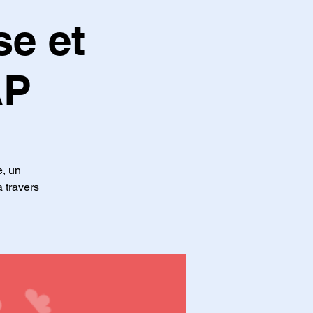
e et
AP
e, un
 travers