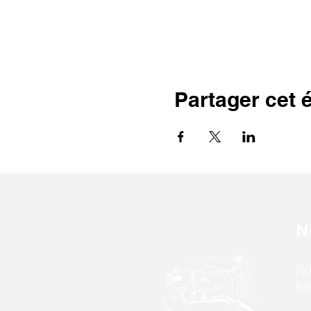
Partager cet
N
Ru
56