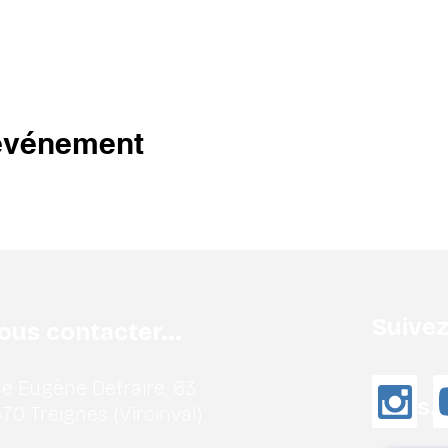
 événement
Suive
ous contacter...
e Eugène Defraire, 63
nous..
70 Treignes (Viroinval)