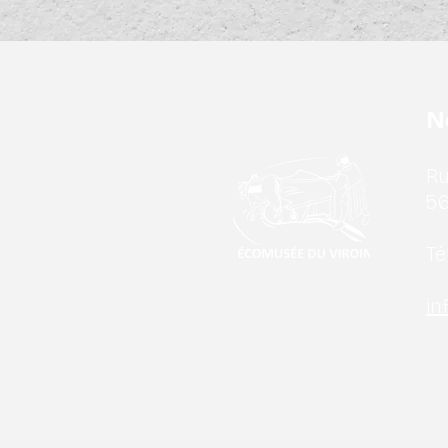
N
Ru
56
Tél
in