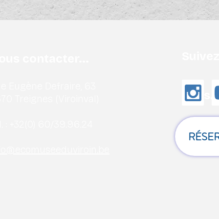
Suive
ous contacter...
e Eugène Defraire, 63
nous..
70 Treignes (Viroinval)
. :
+32(0) 60/39.96.24
RÉSER
fo@ecomuseeduviroin.be