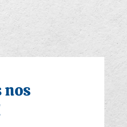
s nos
!