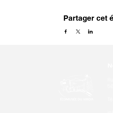
Partager cet
N
Ru
56
Tél
in