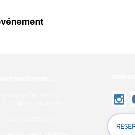
 événement
Suive
ous contacter...
e Eugène Defraire, 63
nous..
70 Treignes (Viroinval)
. :
+32(0) 60/39.96.24
RÉSER
fo@ecomuseeduviroin.be