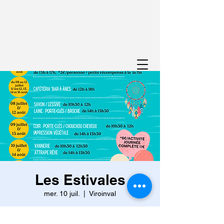
Les Estivales
mer. 10 juil.
  |  
Viroinval
Du 8 au 12 juillet et les 12, 13, 14 et 16
août, découvrez vos talents cachés entre