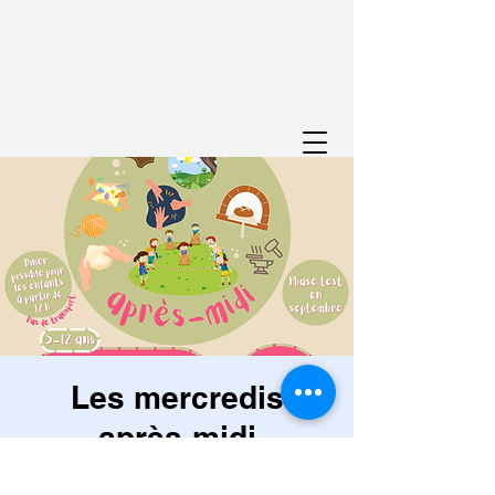
Les mercredis
après-midi
mer. 25 mars
  |  
Viroinval