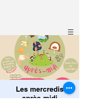
Les mercredis
après-midi
mer. 17 juin
  |  
Viroinval