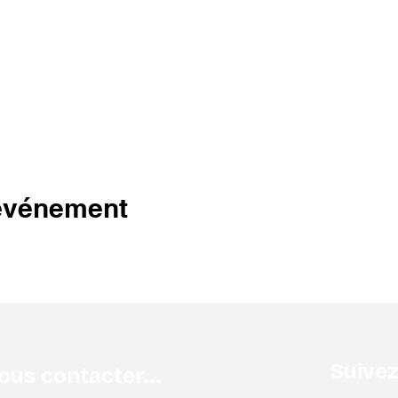
 événement
Suive
ous contacter...