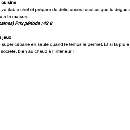
 cuisine 
 véritable chef et prépare de délicieuses recettes que tu déguste
re à la maison. 
ines) Prix période : 42 €
s jeux
uper cabane en saule quand le temps le permet. Et si la pluie s
ociété, bien au chaud à l’intérieur !  