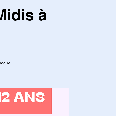
Midis à
chaque