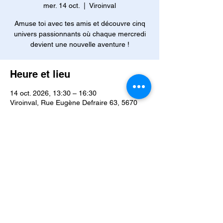
mer. 14 oct.
  |  
Viroinval
Amuse toi avec tes amis et découvre cinq
univers passionnants où chaque mercredi
devient une nouvelle aventure !
Heure et lieu
14 oct. 2026, 13:30 – 16:30
Viroinval, Rue Eugène Defraire 63, 5670
Viroinval, Belgique
Autres dates
mer. 02 sept., 13:30
mer. 09 sept., 13:30
mer. 16 sept., 13:30
Voir toutes les 42 dates
À propos de l'événement