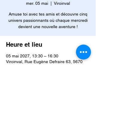
mer. 05 mai
  |  
Viroinval
Amuse toi avec tes amis et découvre cinq
univers passionnants où chaque mercredi
devient une nouvelle aventure !
Heure et lieu
05 mai 2027, 13:30 – 16:30
Viroinval, Rue Eugène Defraire 63, 5670
Viroinval, Belgique
Autres dates
mer. 02 sept., 13:30
mer. 09 sept., 13:30
mer. 16 sept., 13:30
Voir toutes les 42 dates
À propos de l'événement