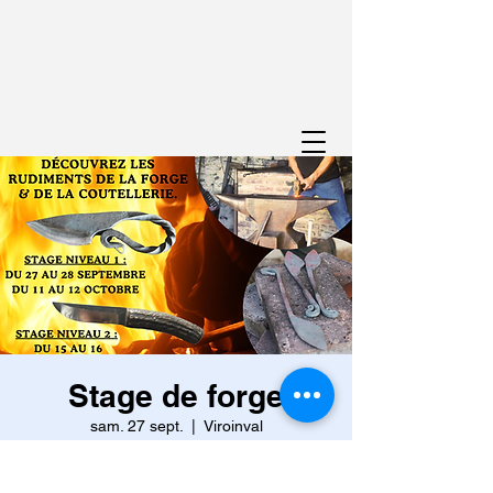
Stage de forge
sam. 27 sept.
  |  
Viroinval
Venez découvrir l'art de la forge le temps
d'un week-end.